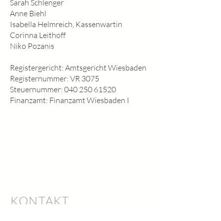
Sarah Schlenger
Anne Biehl
Isabella Helmreich, Kassenwartin
Corinna Leithoff
Niko Pozanis
Registergericht: Amtsgericht Wiesbaden
Registernummer: VR 3075
Steuernummer:
040 250 61520
Finanzamt: Finanzamt Wiesbaden I
Gemeinsam für unsere Kinder!
Werden Sie Mitglied unseres
Förderkreises.
Wir freuen uns auf Ihre Unterstützung!
KONTAKT
kontakt@foerderkreis-jms.de